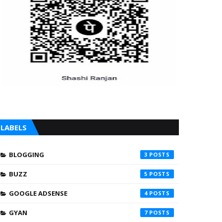
LABELS
BLOGGING
3
BUZZ
5
GOOGLE ADSENSE
4
GYAN
7