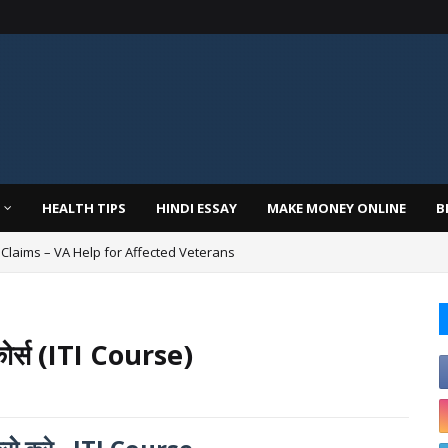
HEALTH TIPS
HINDI ESSAY
MAKE MONEY ONLINE
B
laims – VA Help for Affected Veterans
ोर्स (ITI Course)