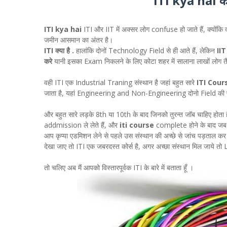
ITI kya hai कैै
ITI kya hai
ITI और IIT में अक्सर लोग confuse हो जाते हैं, क्योंकि दो
जमीन आसमान का अंतर है।
ITI क्या है .
हालांकि दोनों Technology Field से ही आते हैं, लेकिन
IIT
करे
यानी इसका Exam निकलने के लिए कोटा शहर में सालाना लाखों लोग तैया
वही ITI एक Industrial Traning संस्थान है जहां बहुत सारे
ITI Cour
जाता है, यहां Engineering and Non-Engineering दोनो Field की प
और बहुत सारे लड़के 8th या 10th के बाद जिनको तुरन्त जॉब चाहिए होता ह
addmission ले लेते हैं, और
iti course
complete होने के बाद जब 
आप कृप्या एडमिशन लेने से पहले उस संस्थान की अच्छे से जांच पड़ताल कर
देखा जाए तो ITI एक जबरदस्त कोर्स है, अगर अच्छा संस्थान मिल जाये 
तो चलिए अब मैं आपको विस्तारपूर्वक ITI के बारे में बताता हूँ ।